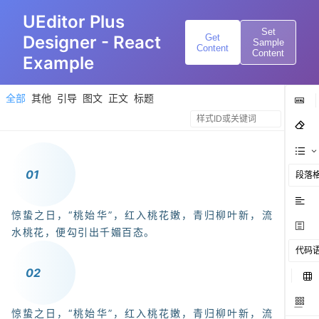
UEditor Plus
Set
Get
Designer - React
Sample
Content
Content
Example
全部
其他
引导
图文
正文
标题
0
1
段落
惊蛰之日，“桃始华”，红入桃花嫩，青归柳叶新，流
水桃花，便勾引出千媚百态。
代码
0
2
惊蛰之日，“桃始华”，红入桃花嫩，青归柳叶新，流